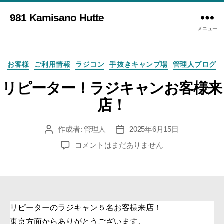
981 Kamisano Hutte
メニュー
カ
お客様
ご利用情報
ラジコン
手抜きキャンプ場
管理人ブログ
テ
ゴ
リピーター！ラジキャンお客様来
リ
店！
ー
作成者:
管理人
2025年6月15日
投
投
稿
稿
リ
コメントはまだありません
者
日
ピ
ー
タ
ー！
ラ
リピーターのラジキャン５名お客様来店！
ジ
東京方面からありがとうございます。
キ