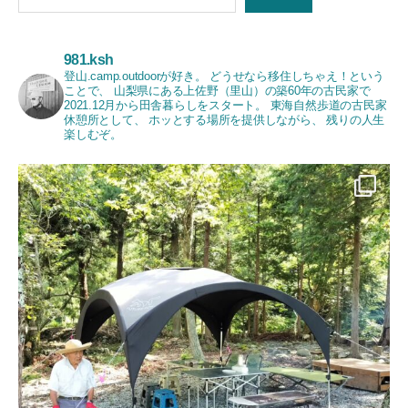
981.ksh
登山.camp.outdoorが好き。
どうせなら移住しちゃえ！という
ことで、
山梨県にある上佐野（里山）の築60年の古民家で
2021.12月から田舎暮らしをスタート。
東海自然歩道の古民家
休憩所として、
ホッとする場所を提供しながら、
残りの人生
楽しむぞ。