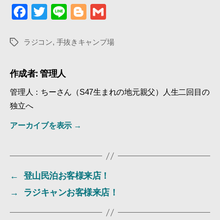
F
T
Li
Bl
G
a
wi
n
o
m
c
tt
e
g
ail
ラジコン
,
手抜きキャンプ場
タ
グ
e
er
g
b
er
作成者: 管理人
o
管理人：ちーさん（S47生まれの地元親父）人生二回目の
o
独立へ
k
アーカイブを表示
→
←
登山民泊お客様来店！
→
ラジキャンお客様来店！