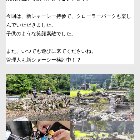
ャ
ン
今回は、新シャーシー持参で、クローラーパークも楽し
お
んでいただきました。
客
様
子供のような笑顔素敵でした。
来
店！
また、いつでも遊びに来てくださいね。
へ
管理人も新シャーシー検討中！？
の