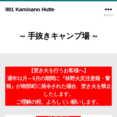
981 Kamisano Hutte
メニュー
～ 手抜きキャンプ場 ～
【焚き火を行うお客様へ】
通年11月～5月の期間に『林野火災注意報・警
報』が南部町に発令された場合、焚き火を禁止
したします。
ご理解の程、よろしくい願いします。