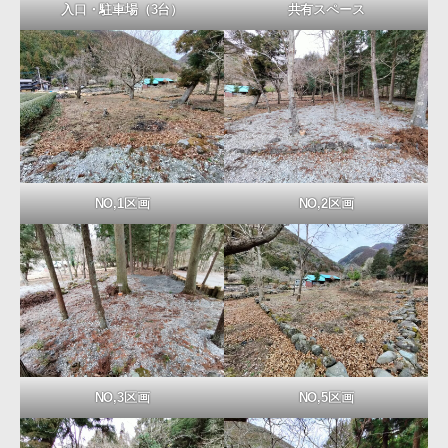
入口・駐車場（3台）
共有スペース
NO,1区画
NO,2区画
NO,3区画
NO,5区画