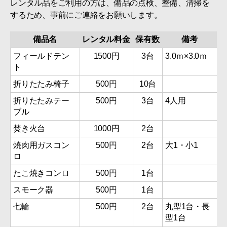
レンタル品をご利用の方は、備品の点検、整備、清掃を
するため、事前にご連絡をお願いします。
備品名
レンタル料金
保有数
備考
フィールドテン
1500円
3台
3.0ｍ×3.0ｍ
ト
折りたたみ椅子
500円
10台
折りたたみテー
500円
3台
4人用
ブル
焚き火台
1000円
2台
焼肉用ガスコン
500円
2台
大1・小1
ロ
たこ焼きコンロ
500円
1台
スモーク器
500円
1台
七輪
500円
2台
丸型1台・長
型1台