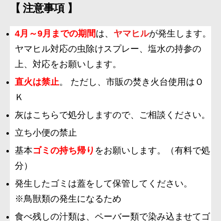
【 注意事項 】
4月～9月までの期間
は、
ヤマヒル
が発生します。
ヤマヒル対応の虫除けスプレー、塩水の持参の
上、対応をお願いします。
直火は禁止
。 ただし、市販の焚き火台使用はＯ
Ｋ
灰はこちらで処分しますので、ご相談ください。
立ち小便の禁止
基本
ゴミの持ち帰り
をお願いします。（有料で処
分）
発生したゴミは蓋をして保管してください。
※鳥獣類の発生になるため
食べ残しの汁類は、ペーバー類で染み込ませてゴ