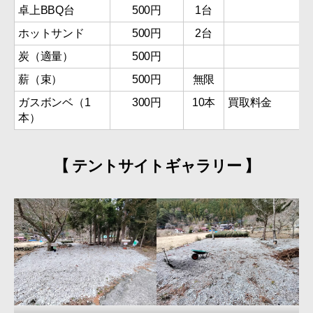
卓上BBQ台
500円
1台
ホットサンド
500円
2台
炭（適量）
500円
薪（束）
500円
無限
ガスボンベ（1
300円
10本
買取料金
本）
【 テントサイトギャラリー 】