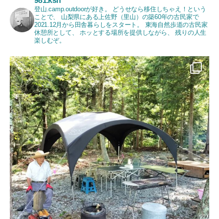
981.ksh
登山.camp.outdoorが好き。
どうせなら移住しちゃえ！という
ことで、
山梨県にある上佐野（里山）の築60年の古民家で
2021.12月から田舎暮らしをスタート。
東海自然歩道の古民家
休憩所として、
ホッとする場所を提供しながら、
残りの人生
楽しむぞ。