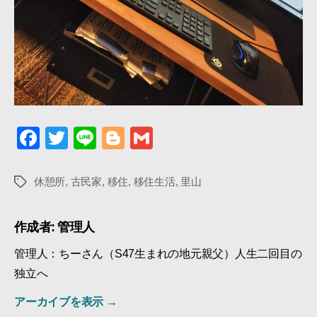
F
T
Li
Bl
G
a
wi
n
o
m
c
tt
e
g
ail
休憩所
,
古民家
,
移住
,
移住生活
,
里山
タ
グ
e
er
g
b
er
作成者: 管理人
o
管理人：ちーさん（S47生まれの地元親父）人生二回目の
o
独立へ
k
アーカイブを表示
→