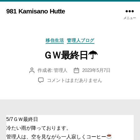
981 Kamisano Hutte
メニュー
カ
移住生活
管理人ブログ
テ
ゴ
ＧＷ最終日☂
リ
ー
作成者:
管理人
2023年5月7日
投
投
稿
稿
Ｇ
コメントはまだありません
者
日
Ｗ
最
終
日
☂
5/7ＧＷ最終日
へ
冷たい雨が降っております。
の
管理人は、空を見ながら一人寂しくコーヒー