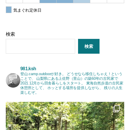
気まぐれ定休日
検索
検索
981.ksh
登山.camp.outdoorが好き。
どうせなら移住しちゃえ！という
ことで、
山梨県にある上佐野（里山）の築60年の古民家で
2021.12月から田舎暮らしをスタート。
東海自然歩道の古民家
休憩所として、
ホッとする場所を提供しながら、
残りの人生
楽しむぞ。