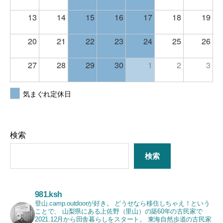
13
14
15
16
17
18
19
20
21
22
23
24
25
26
27
28
29
30
1
2
3
気まぐれ定休日
検索
検索
981.ksh
登山.camp.outdoorが好き。
どうせなら移住しちゃえ！という
ことで、
山梨県にある上佐野（里山）の築60年の古民家で
2021.12月から田舎暮らしをスタート。
東海自然歩道の古民家