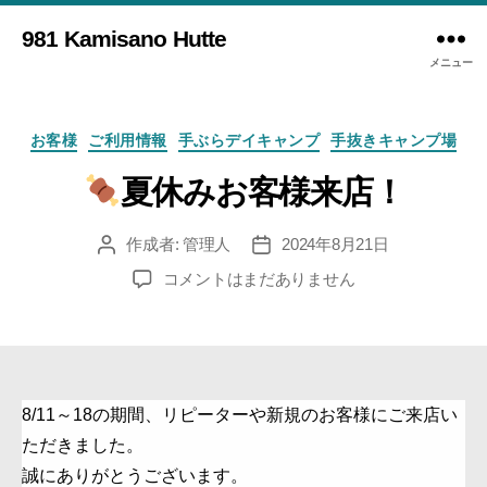
981 Kamisano Hutte
メニュー
カ
お客様
ご利用情報
手ぶらデイキャンプ
手抜きキャンプ場
テ
ゴ
夏休みお客様来店！
リ
ー
作成者:
管理人
2024年8月21日
投
投
稿
稿
コメントはまだありません
者
日
夏
休
み
お
客
8/11～18の期間、リピーターや新規のお客様にご来店い
様
ただきました。
来
店！
誠にありがとうございます。