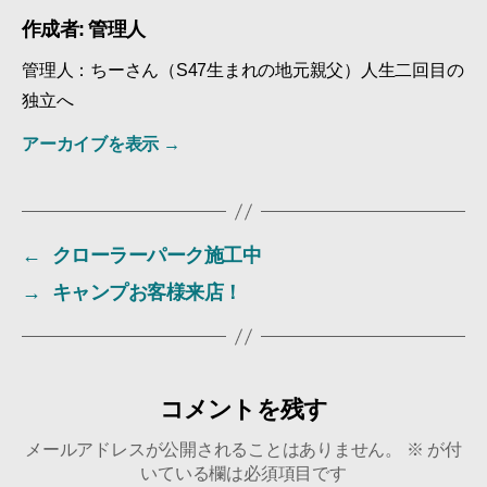
c
tt
e
g
ail
作成者: 管理人
e
er
g
管理人：ちーさん（S47生まれの地元親父）人生二回目の
b
er
独立へ
o
アーカイブを表示
→
o
k
←
クローラーパーク施工中
→
キャンプお客様来店！
コメントを残す
メールアドレスが公開されることはありません。
※
が付
いている欄は必須項目です