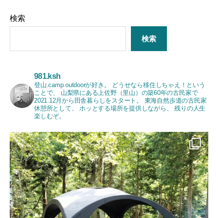
検索
検索
981.ksh
登山.camp.outdoorが好き。
どうせなら移住しちゃえ！という
ことで、
山梨県にある上佐野（里山）の築60年の古民家で
2021.12月から田舎暮らしをスタート。
東海自然歩道の古民家
休憩所として、
ホッとする場所を提供しながら、
残りの人生
楽しむぞ。