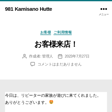
981 Kamisano Hutte
メニュー
カ
お客様
ご利用情報
テ
ゴ
お客様来店！
リ
ー
作成者:
管理人
2023年7月27日
投
投
稿
稿
お
コメントはまだありません
者
日
客
様
来
店！
へ
今日は、リピーターの家族が遊びに来てくれました。
の
ありがとうございます。