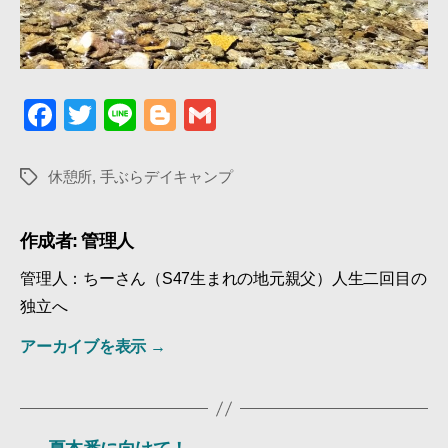
F
T
Li
Bl
G
a
wi
n
o
m
c
tt
e
g
ail
休憩所
,
手ぶらデイキャンプ
タ
グ
e
er
g
b
er
作成者: 管理人
o
管理人：ちーさん（S47生まれの地元親父）人生二回目の
o
独立へ
k
アーカイブを表示
→