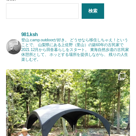
検索
981.ksh
登山.camp.outdoorが好き。
どうせなら移住しちゃえ！という
ことで、
山梨県にある上佐野（里山）の築60年の古民家で
2021.12月から田舎暮らしをスタート。
東海自然歩道の古民家
休憩所として、
ホッとする場所を提供しながら、
残りの人生
楽しむぞ。