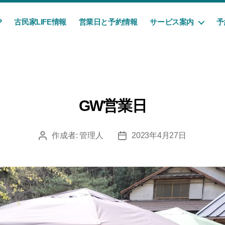
P
古民家LIFE情報
営業日と予約情報
サービス案内
予
GW営業日
作成者:
管理人
2023年4月27日
投
投
稿
稿
者
日