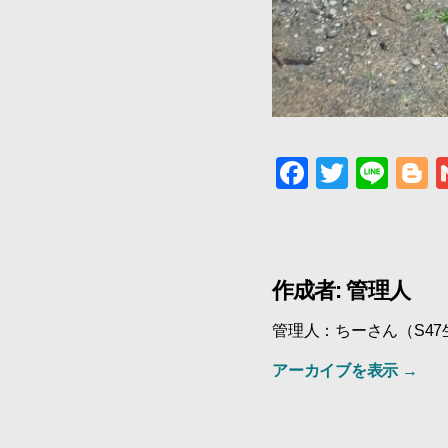
F
T
Li
B
a
wi
n
o
c
tt
e
g
e
er
g
作成者: 管理人
b
e
o
管理人：ちーさん（S4
o
アーカイブを表示
→
k