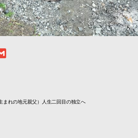
l
G
m
ail
r
7生まれの地元親父）人生二回目の独立へ