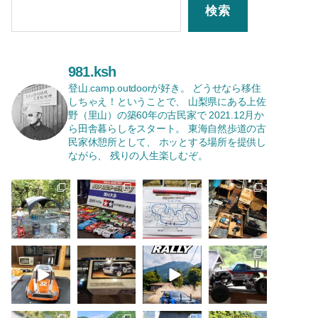
検索
981.ksh
登山.camp.outdoorが好き。
どうせなら移住
しちゃえ！ということで、
山梨県にある上佐
野（里山）の築60年の古民家で
2021.12月か
ら田舎暮らしをスタート。
東海自然歩道の古
民家休憩所として、
ホッとする場所を提供し
ながら、
残りの人生楽しむぞ。