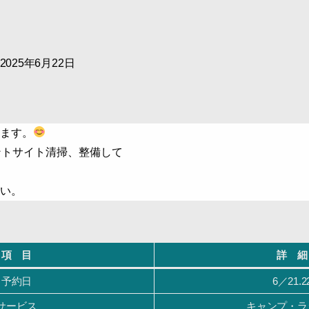
 2025年6月22日
ます。
ントサイト清掃、整備して
い。
項 目
詳 細
予約日
6／21.2
サービス
キャンプ・ラ