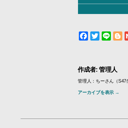
F
T
Li
B
a
wi
n
o
c
tt
e
g
e
er
g
作成者: 管理人
b
e
o
管理人：ちーさん（S4
o
アーカイブを表示
→
k