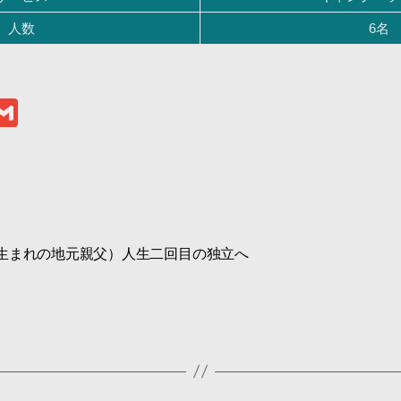
人数
6名
l
G
m
ail
r
7生まれの地元親父）人生二回目の独立へ