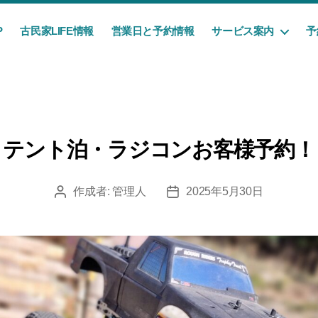
P
古民家LIFE情報
営業日と予約情報
サービス案内
予
テント泊・ラジコンお客様予約！
作成者:
管理人
2025年5月30日
投
投
稿
稿
者
日