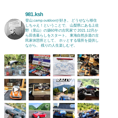
981.ksh
登山.camp.outdoorが好き。
どうせなら移住
しちゃえ！ということで、
山梨県にある上佐
野（里山）の築60年の古民家で
2021.12月か
ら田舎暮らしをスタート。
東海自然歩道の古
民家休憩所として、
ホッとする場所を提供し
ながら、
残りの人生楽しむぞ。